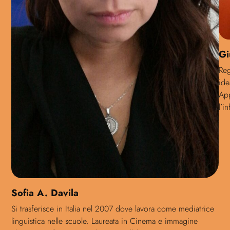
Gi
Reg
ide
App
l’i
Sofia A. Davila
Si trasferisce in Italia nel 2007 dove lavora come mediatrice
linguistica nelle scuole. Laureata in Cinema e immagine