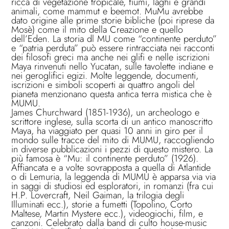
ricca di vegetazione tropicale, fiumi, laghi e grandi
animali, come mammut e beemot. MuMu avrebbe
dato origine alle prime storie bibliche (poi riprese da
Mosè) come il mito della Creazione e quello
dell’Eden. La storia dl MU come “continente perduto”
e “patria perduta” può essere rintracciata nei racconti
dei filosofi greci ma anche nei glifi e nelle iscrizioni
Maya rinvenuti nello Yucatan, sulle tavolette indiane e
nei geroglifici egizi. Molte leggende, documenti,
iscrizioni e simboli scoperti ai quattro angoli del
pianeta menzionano questa antica terra mistica che è
MUMU.
James Churchward (1851-1936), un archeologo e
scrittore inglese, sulla scorta di un antico manoscritto
Maya, ha viaggiato per quasi 10 anni in giro per il
mondo sulle tracce del mito di MUMU, raccogliendo
in diverse pubblicazioni i pezzi di questo mistero. La
più famosa è “Mu: il continente perduto” (1926).
Affiancata e a volte sovrapposta a quella di Atlantide
o di Lemuria, la leggenda di MUMU è apparsa via via
in saggi di studiosi ed esploratori, in romanzi (fra cui
H.P. Lovercraft, Neil Gaiman, la trilogia degli
Illuminati ecc.), storie a fumetti (Topolino, Corto
Maltese, Martin Mystere ecc.), videogiochi, film, e
canzoni. Celebrato dalla band di culto house-music