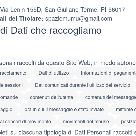
Via Lenin 155D, San Giuliano Terme, PI 56017
spaziomumu@gmail.com
il del Titolare:
 di Dati che raccogliamo
rsonali raccolti da questo Sito Web, in modo autono
Tracciamento
Dati di utilizzo
informazioni di pagament
lle sessioni
Dati comunicati durante l'utilizzo del servizio
 domande
contenuti dell'utente
contenuti del messaggio
saggio
ora in cui il messaggio è stato inviato
mittente
i ai sensori di movimento
movimenti del mouse
posizio
eti su ciascuna tipologia di Dati Personali raccolti 