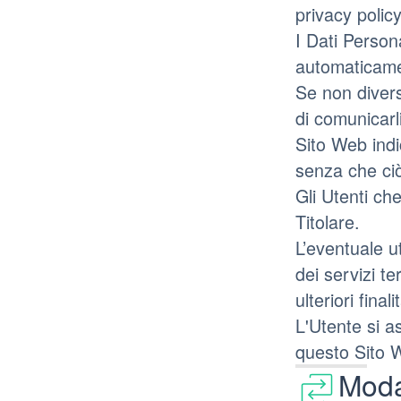
privacy policy
I Dati Persona
automaticame
Se non divers
di comunicarl
Sito Web indic
senza che ciò
Gli Utenti ch
Titolare.
L’eventuale ut
dei servizi te
ulteriori fin
L'Utente si a
questo Sito 
Modal