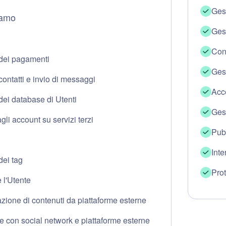
Ges
iamo
Gest
à
Cont
dei pagamenti
Gest
ontatti e invio di messaggi
Acce
dei database di Utenti
Gest
li account su servizi terzi
Pubb
Inte
dei tag
Pro
 l'Utente
zione di contenuti da piattaforme esterne
e con social network e piattaforme esterne