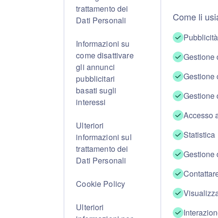
trattamento dei
Come li us
Dati Personali
Pubblicit
Informazioni su
come disattivare
Gestione 
gli annunci
Gestione c
pubblicitari
basati sugli
Gestione 
interessi
Accesso ag
Ulteriori
Statistica
informazioni sul
trattamento dei
Gestione 
Dati Personali
Contattare
Cookie Policy
Visualizza
Ulteriori
Interazion