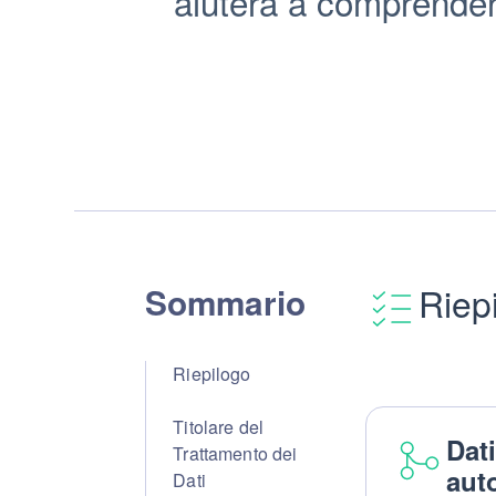
aiuterà a comprendere
Sommario
Riep
Riepilogo
Titolare del
Dat
Trattamento dei
aut
Dati