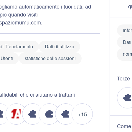
q
gliamo automaticamente i tuoi dati, ad
io quando visiti
spaziomumu.com.
info
Dati
 di Tracciamento
Dati di utilizzo
nom
 Utenti
statistiche delle sessioni
Terze p
ffidabili che ci aiutano a trattarli
+15
Come 