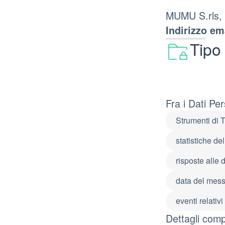
MUMU S.rls, 
Indirizzo ema
Tipo
Fra i Dati Pe
Strumenti di 
statistiche de
risposte alle
data del mes
eventi relativ
Dettagli compl