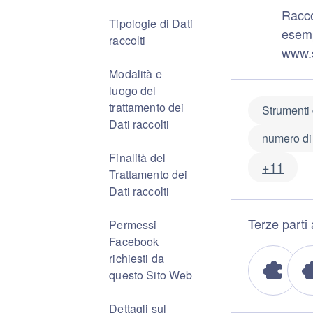
Racco
Tipologie di Dati
esemp
raccolti
www.
Modalità e
luogo del
trattamento dei
Strumenti
Dati raccolti
numero di
Finalità del
+11
Trattamento dei
Dati raccolti
Terze parti a
Permessi
Facebook
richiesti da
questo Sito Web
Dettagli sul