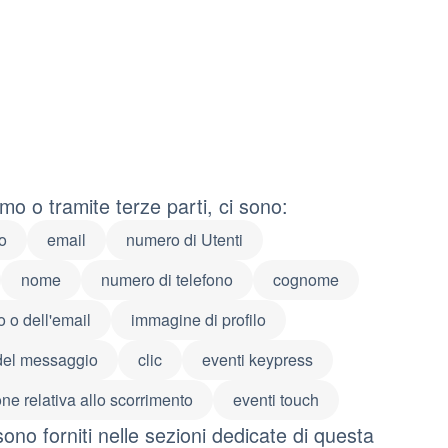
mo o tramite terze parti, ci sono:
o
email
numero di Utenti
nome
numero di telefono
cognome
 o dell'email
immagine di profilo
 del messaggio
clic
eventi keypress
ne relativa allo scorrimento
eventi touch
sono forniti nelle sezioni dedicate di questa