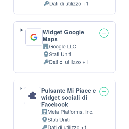
Dati di utilizzo +1
del
Dati
trattamento:
Personali
trattati:
Widget Google
Maps
Google LLC
Azienda:
Stati Uniti
Luogo
Dati di utilizzo +1
del
Dati
trattamento:
Personali
trattati:
Pulsante Mi Piace e
widget sociali di
Facebook
Meta Platforms, Inc.
Azienda:
Stati Uniti
Luogo
Dati di utilizzo +1