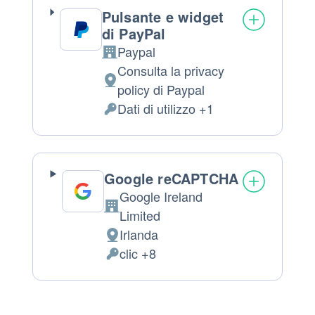
Pulsante e widget
di PayPal
Paypal
Azienda:
Consulta la privacy
Luogo
policy di Paypal
del
Dati di utilizzo +1
Dati
trattamento:
Personali
trattati:
Google reCAPTCHA
Google Ireland
Azienda:
Limited
Irlanda
Luogo
clic +8
del
Dati
trattamento:
Personali
trattati: