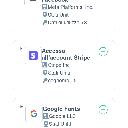
Meta Platforms, Inc.
Azienda:
Stati Uniti
Luogo
Dati di utilizzo +3
del
Permessi
trattamento:
richiesti:
Accesso
all'account Stripe
Stripe Inc
Azienda:
Stati Uniti
Luogo
cognome +5
del
Dati
trattamento:
Personali
trattati:
Google Fonts
Google LLC
Azienda:
Stati Uniti
Luogo