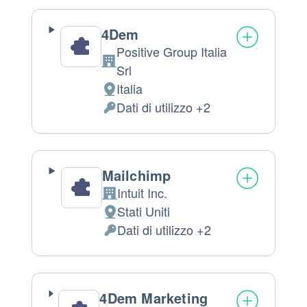
trattati:
4Dem
Positive Group Italia
Azienda:
Srl
Italia
Luogo
Dati di utilizzo +2
del
Dati
trattamento:
Personali
trattati:
Mailchimp
Intuit Inc.
Azienda:
Stati Uniti
Luogo
Dati di utilizzo +2
del
Dati
trattamento:
Personali
trattati:
4Dem Marketing