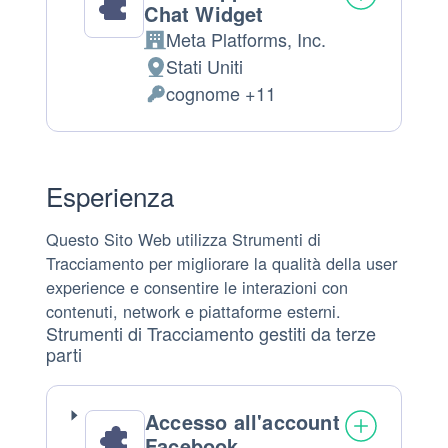
Chat Widget
Meta Platforms, Inc.
Azienda:
Stati Uniti
Luogo
cognome +11
del
Dati
trattamento:
Personali
trattati:
Esperienza
Questo Sito Web utilizza Strumenti di
Tracciamento per migliorare la qualità della user
experience e consentire le interazioni con
contenuti, network e piattaforme esterni.
Strumenti di Tracciamento gestiti da terze
parti
Accesso all'account
Facebook