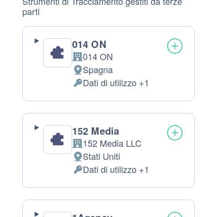
Strumenti di Tracciamento gestiti da terze
parti
014 ON
014 ON
Azienda:
Spagna
Luogo
Dati di utilizzo +1
del
Dati
trattamento:
Personali
trattati:
152 Media
152 Media LLC
Azienda:
Stati Uniti
Luogo
Dati di utilizzo +1
del
Dati
trattamento:
Personali
trattati: