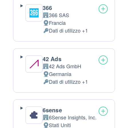
366
366 SAS
Azienda:
Francia
Luogo
Dati di utilizzo +1
del
Dati
trattamento:
Personali
trattati:
42 Ads
42 Ads GmbH
Azienda:
Germania
Luogo
Dati di utilizzo +1
del
Dati
trattamento:
Personali
trattati:
6sense
6Sense Insights, Inc.
Azienda:
Stati Uniti