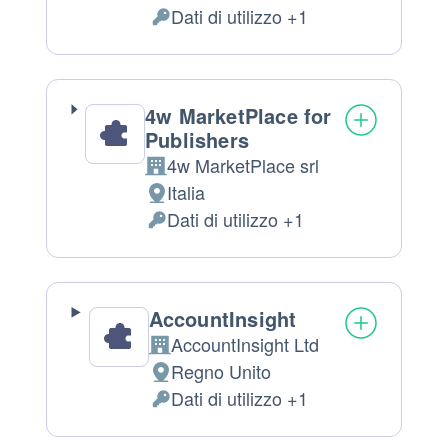
Luogo
Dati di utilizzo +1
del
Dati
trattamento:
Personali
trattati:
4w MarketPlace for
Publishers
4w MarketPlace srl
Azienda:
Italia
Luogo
Dati di utilizzo +1
del
Dati
trattamento:
Personali
trattati:
AccountInsight
AccountInsight Ltd
Azienda:
Regno Unito
Luogo
Dati di utilizzo +1
del
Dati
trattamento:
Personali