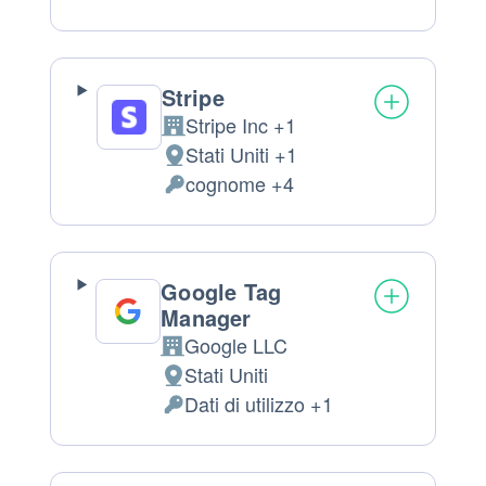
Dati
trattamento:
Personali
trattati:
Stripe
Stripe Inc +1
Azienda:
Stati Uniti +1
Luogo
cognome +4
del
Dati
trattamento:
Personali
trattati:
Google Tag
Manager
Google LLC
Azienda:
Stati Uniti
Luogo
Dati di utilizzo +1
del
Dati
trattamento:
Personali
trattati: