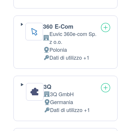
del
Dati
trattamento:
Personali
trattati:
360 E-Com
Euvic 360e-com Sp.
Azienda:
z o.o.
Polonia
Luogo
Dati di utilizzo +1
del
Dati
trattamento:
Personali
trattati:
3Q
3Q GmbH
Azienda:
Germania
Luogo
Dati di utilizzo +1
del
Dati
trattamento:
Personali
trattati: