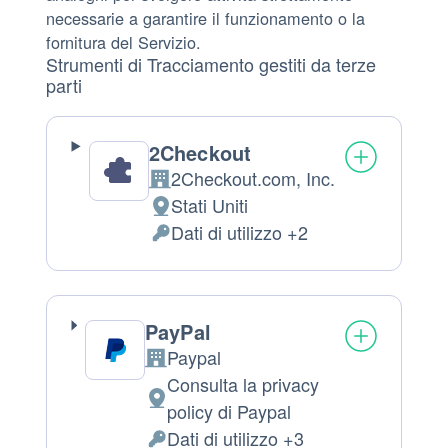
necessarie a garantire il funzionamento o la
fornitura del Servizio.
Strumenti di Tracciamento gestiti da terze
parti
2Checkout
2Checkout.com, Inc.
Azienda:
Stati Uniti
Luogo
Dati di utilizzo +2
del
Dati
trattamento:
Personali
trattati:
PayPal
Paypal
Azienda:
Consulta la privacy
Luogo
policy di Paypal
del
Dati di utilizzo +3