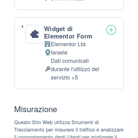
del
Dati
trattamento:
Personali
trattati:
Widget di
Elementor Form
Elementor Ltd.
Azienda:
Israele
Luogo
Dati comunicati
del
durante l'utilizzo del
trattamento:
Dati
servizio +5
Personali
trattati:
Misurazione
Questo Sito Web utilizza Strumenti di
Tracciamento per misurare il traffico e analizzare
il comportamento degli Utenti per migliorare il