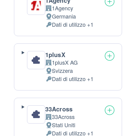
1Agency
1Agency
Azienda:
Germania
Luogo
Dati di utilizzo +1
del
Dati
trattamento:
Personali
trattati:
1plusX
1plusX AG
Azienda:
Svizzera
Luogo
Dati di utilizzo +1
del
Dati
trattamento:
Personali
trattati:
33Across
33Across
Azienda:
Stati Uniti
Luogo
Dati di utilizzo +1