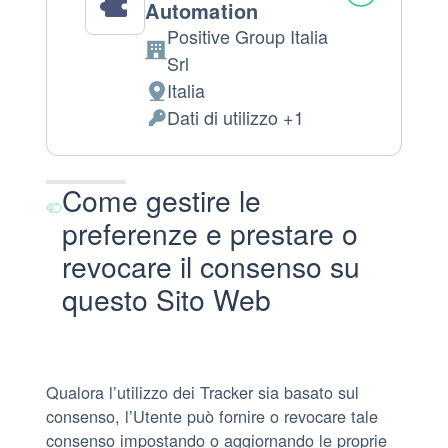
Automation
Positive Group Italia
Azienda:
Srl
Italia
Luogo
Dati di utilizzo +1
del
Dati
trattamento:
Personali
trattati:
Come gestire le
preferenze e prestare o
revocare il consenso su
questo Sito Web
Qualora l’utilizzo dei Tracker sia basato sul
consenso, l’Utente può fornire o revocare tale
consenso impostando o aggiornando le proprie