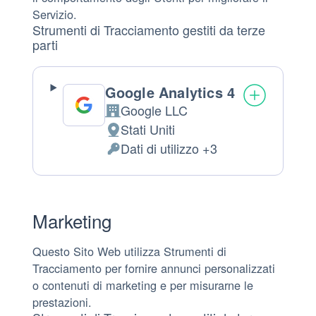
Servizio.
Strumenti di Tracciamento gestiti da terze
parti
Google Analytics 4
Google LLC
Azienda:
Stati Uniti
Luogo
Dati di utilizzo +3
del
Dati
trattamento:
Personali
trattati:
Marketing
Questo Sito Web utilizza Strumenti di
Tracciamento per fornire annunci personalizzati
o contenuti di marketing e per misurarne le
prestazioni.