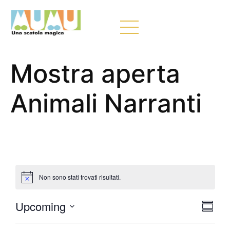
Mostra aperta
Animali Narranti
Non sono stati trovati risultati.
Vis
Ev
Upcoming
Summa
Select
Vis
Nav
date.