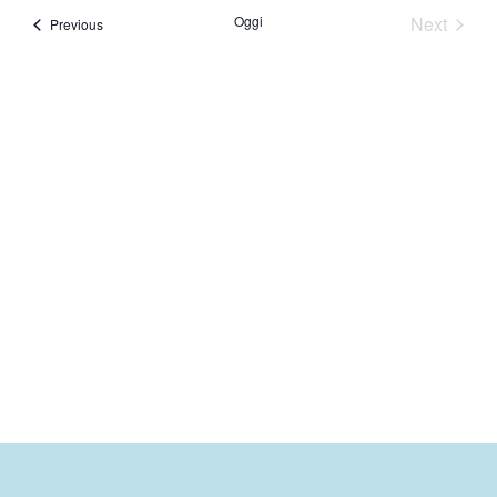
Nav
Eventi
Oggi
Next
Eventi
Previous