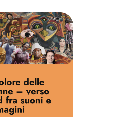
colore delle
nne – verso
 fra suoni e
magini