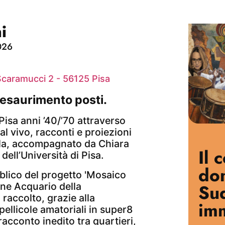
i
026
Scaramucci 2 - 56125 Pisa
esaurimento posti.
isa anni ’40/’70 attraverso
al vivo, racconti e proiezioni
la, accompagnato da Chiara
Il 
ell’Università di Pisa.
do
lico del progetto 'Mosaico
Sud
one Acquario della
raccolto, grazie alla
im
 pellicole amatoriali in super8
racconto inedito tra quartieri,