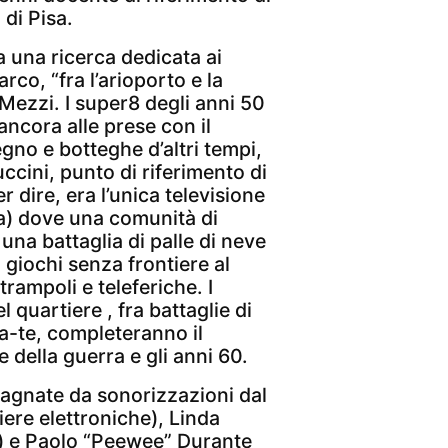
 di Pisa.
a una ricerca dedicata ai
co, “fra l’arioporto e la
i Mezzi. I super8 degli anni 50
ancora alle prese con il
gno e botteghe d’altri tempi,
ccini, punto di riferimento di
er dire, era l’unica televisione
a) dove una comunità di
una battaglia di palle di neve
 giochi senza frontiere al
trampoli e teleferiche. I
l quartiere , fra battaglie di
da-te, completeranno il
e della guerra e gli anni 60.
agnate da sonorizzazioni dal
iere elettroniche), Linda
e) e Paolo “Peewee” Durante