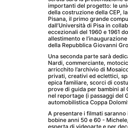
importanti del progetto: le u
della costruzione della CEP, la
Pisana, il primo grande compute
dall’Università di Pisa in colla
eccezionali del 1960 e 1961 d
allestimento e l’inaugurazione
della Repubblica Giovanni Gro
Una seconda parte sarà dedica
Nardi, commerciante, motocic
arricchito l’archivio di Mosaic
privati, creativi ed eclettici, 
epica familiare, scorci di cos
prove di guida per bambini al 
nel reportage (i passaggi del Gi
automobilistica Coppa Dolomit
A presentare i filmati saranno 
bobine anni 50 e 60 - Michele,
esperta di videoarte e per dec