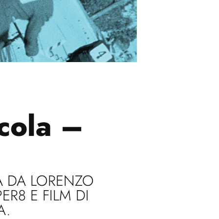
icola –
A DA LORENZO
ER8 E FILM DI
A.