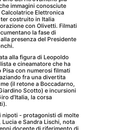
niche immagini conosciute
 Calcolatrice Elettronica
r costruito in Italia
borazione con Olivetti. Filmati
ocumentano la fase di
 alla presenza del Presidente
nchi.
ta alla figura di Leopoldo
lista e cineamatore che ha
o Pisa con numerosi filmati
spaziando fra una divertita
tume (il retone a Boccadarno,
Giardino Scotto) e incursioni
ro d’Italia, la corsa
i).
i nipoti - protagonisti di molte
 Lucia e Sandra Lischi, nota
enni docente di riferimento di