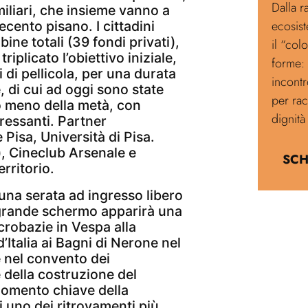
Dalla 
iliari, che insieme vanno a
ecosist
cento pisano. I cittadini
ine totali (39 fondi privati),
il “col
riplicato l’obiettivo iniziale,
forme: 
 di pellicola, per una durata
incontr
, di cui ad oggi sono state
per rac
o meno della metà, con
dignità
ressanti. Partner
 Pisa, Università di Pisa.
, Cineclub Arsenale e
SCH
erritorio.
na serata ad ingresso libero
 grande schermo apparirà una
crobazie in Vespa alla
d’Italia ai Bagni di Nerone nel
e nel convento dei
 della costruzione del
Momento chiave della
i uno dei ritrovamenti più