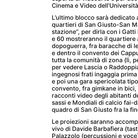
Cinema e Video dell’Università
L’ultimo blocco sarà dedicato 
quartieri di San Giusto-San Mar
stazione”, per dirla con i Gatt
e 60 mostreranno il quartiere 
dopoguerra, fra baracche di le
e dentro il convento dei Cappu
tutta la comunità di zona (lì, p
per vedere Lascia o Raddoppi
ingegnosi frati ingaggia prima 
e poi una gara spericolata tipo
convento, fra gimkane in bici, 
racconti video degli abitanti de
sassi e Mondiali di calcio fai-
quadro di San Giusto fra la fin
Le proiezioni saranno accomp
vivo di Davide Barbafiera (tast
Palazzolo (percussioni e voc