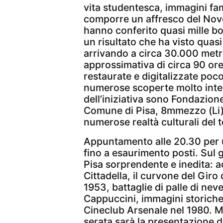
vita studentesca, immagini fam
comporre un affresco del Nove
hanno conferito quasi mille bob
un risultato che ha visto quasi t
arrivando a circa 30.000 metri
approssimativa di circa 90 ore
restaurate e digitalizzate poc
numerose scoperte molto inte
dell’iniziativa sono Fondazione
Comune di Pisa, 8mmezzo (Li)
numerose realtà culturali del t
Appuntamento alle 20.30 per u
fino a esaurimento posti. Sul
Pisa sorprendente e inedita: a
Cittadella, il curvone del Giro 
1953, battaglie di palle di nev
Cappuccini, immagini storiche
Cineclub Arsenale nel 1980. 
serata sarà la presentazione d