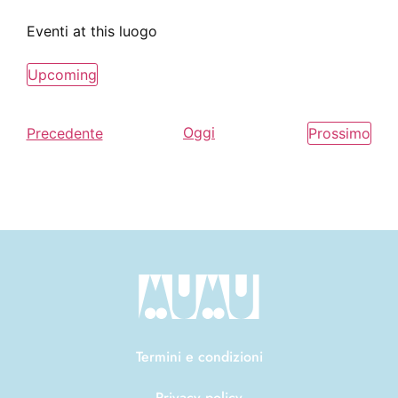
Eventi at this luogo
Upcoming
Seleziona
la
data.
Eventi
Oggi
Even
Precedente
Prossimo
Termini e condizioni
Privacy policy