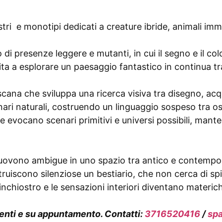
stri e monotipi dedicati a creature ibride, animali im
di presenze leggere e mutanti, in cui il segno e il co
ita a esplorare un paesaggio fantastico in continua t
cana che sviluppa una ricerca visiva tra disegno, acq
nari naturali, costruendo un linguaggio sospeso tra o
he evocano scenari primitivi e universi possibili, mant
uovono ambigue in uno spazio tra antico e contempora
uiscono silenziose un bestiario, che non cerca di spi
 inchiostro e le sensazioni interiori diventano materic
eventi e su appuntamento. Contatti:
3716520416
/
sp