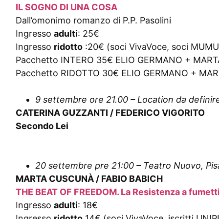
IL SOGNO DI UNA COSA
Dall’omonimo romanzo di P.P. Pasolini
Ingresso
adulti
: 25€
Ingresso
ridotto
:20€ (soci VivaVoce, soci MUMU, i
Pacchetto INTERO 35€ ELIO GERMANO + MAR
Pacchetto RIDOTTO 30€ ELIO GERMANO + MARTA CU
9 settembre ore 21.00 – Location da definir
CATERINA GUZZANTI / FEDERICO VIGORITO
Secondo Lei
20 settembre pre 21:00 – Teatro Nuovo, Pis
MARTA CUSCUN
À
/ FABIO BABICH
THE BEAT OF FREEDOM. La Resistenza a fumett
Ingresso
adulti
: 18€
Ingresso
ridotto
14€ (soci VivaVoce, iscritti UNIPI