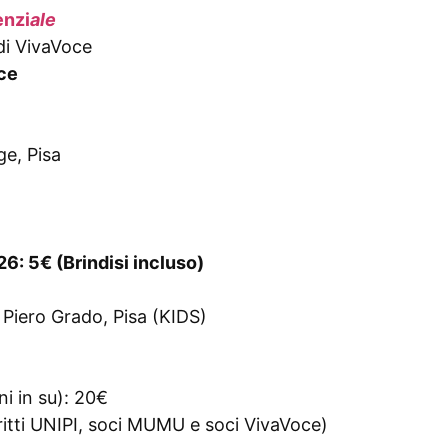
enzi
ale
di VivaVoce
ce
ge, Pisa
: 5€ (Brindisi incluso)
 Piero Grado, Pisa (KIDS)
i in su): 20€
ritti UNIPI, soci MUMU e soci VivaVoce)